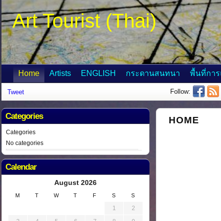
Art Tourist (Thai)
Home
Artists
ENGLISH
กระดานสนทนา
พื้นที่กา
Follow:
Tweet
Categories
HOME
Categories
No categories
Calendar
August 2026
M
T
W
T
F
S
S
1
2