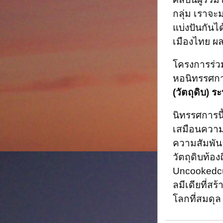
กลุ่ม เราจะ
แบ่งปันกันไ
เมืองไทย ผลล
โครงการร่ว
หอนิทรรศกา
(วัตถุดิบ)
ระ
นิทรรศการนี
เสมือนความร
ความสัมพัน
วัตถุดิบท้อง
Uncookedcu
ลมีเดียที่ส
โลกที่สมดุล