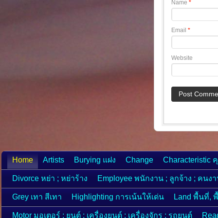
Name
*
Email
*
Website
Home
Artists
Burying แฝง
Change
Characteristic ค
Divorce หย่า ; หย่าร้าง
Employee พนักงาน ; ลูกจ้าง ; คนง
Grey เทา สีเทา
Highlighting การเน้นให้เด่น
Land พื้นที่, 
Motor มอเตอร์ ; ยนต์ ; เครื่องยนต์ ; เครื่องจักร ; รถยนต์
Read