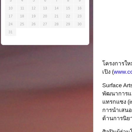
3
4
5
6
7
8
9
10
11
12
13
14
15
16
17
18
19
20
21
22
23
24
25
26
27
28
29
30
31
โครงการใหม
เปิง (
www.c
Surface Art
พัฒนาการแลก
แทรกแซง (int
การนำเสนอผ
ต้านการนิย
ศิลปินผู้ร่