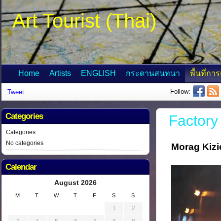
Art Tourist (Thai)
Home
Artists
ENGLISH
กระดานสนทนา
พื้นที่กา
Follow:
Tweet
Categories
Factory
Categories
No categories
Morag Kizi
Calendar
August 2026
M
T
W
T
F
S
S
1
2