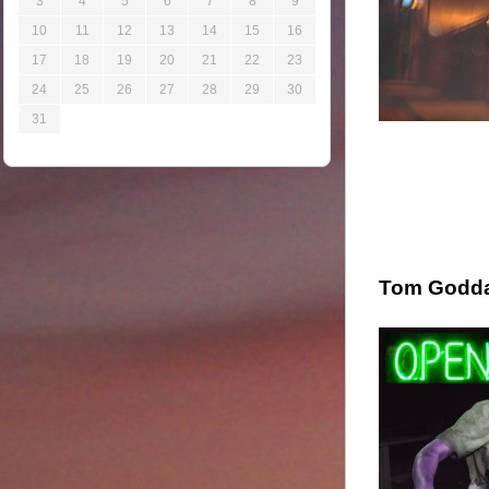
3
4
5
6
7
8
9
10
11
12
13
14
15
16
17
18
19
20
21
22
23
24
25
26
27
28
29
30
31
Tom Godd